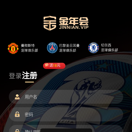
送
18
元
注册
登录